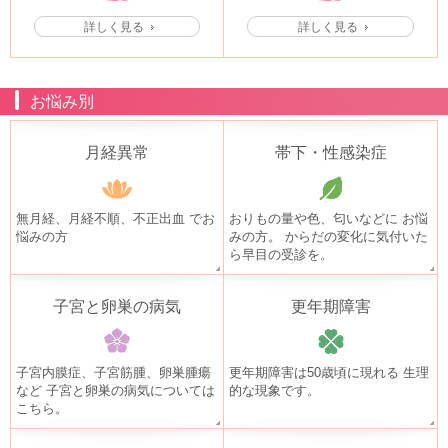
詳しく見る
詳しく見る
お悩み別
月経異常
帯下・性感染症
無月経、月経不順、不正出血
でお
おりもの量や色、匂いなどに
お悩
悩みの方
みの方。
からだの変化に気付いた
ら早目の受診を。
子宮と卵巣の病気
更年期障害
子宮内膜症、子宮筋腫、卵巣腫瘍
更年期障害は50歳頃に現れる
生理
など
子宮と卵巣の病気については
的な現象です。
こちら。