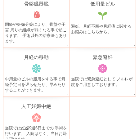
骨盤臓器脱
低用量ピル
閉経や妊娠分娩により、骨盤や子
避妊、月経不順や月経痛に関する
宮
周りの組織が弱くなる事で起こ
お悩みはこちらから。
ります。
手術以外の治療法もあり
ます。
月経の移動
緊急避妊
中用量のピルの服用をする事で
月
当院では緊急避妊として
ノルレボ
経予定日を遅らせたり、
早めたり
錠をご用意しております。
することができます。
人工妊娠中絶
当院では妊娠9週6日までの
手術を
行います。
入院はなく、当日お帰