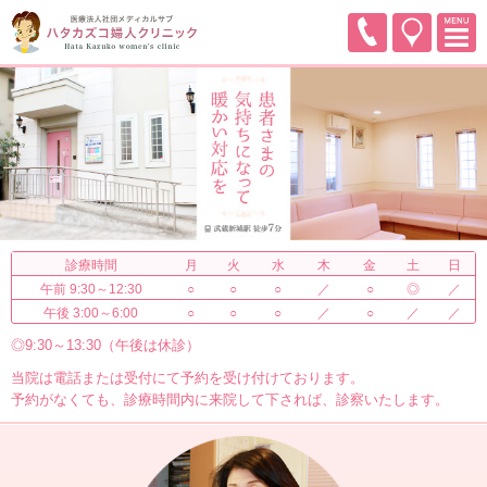
診療時間
月
火
水
木
金
土
日
午前 9:30～12:30
○
○
○
／
○
◎
／
午後 3:00～6:00
○
○
○
／
○
／
／
◎9:30～13:30（午後は休診）
当院は電話または受付にて予約を受け付けております。
予約がなくても、診療時間内に来院して下されば、診察いたします。