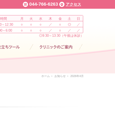
044-766-6263
アクセス
療時間
月
火
水
木
金
土
日
0～12:30
○
○
○
／
○
◎
／
00～6:00
○
○
○
／
○
／
／
◎9:30～13:30（午後は休診）
ール
クリニックのご案内
ホーム
お知らせ
2026年4月