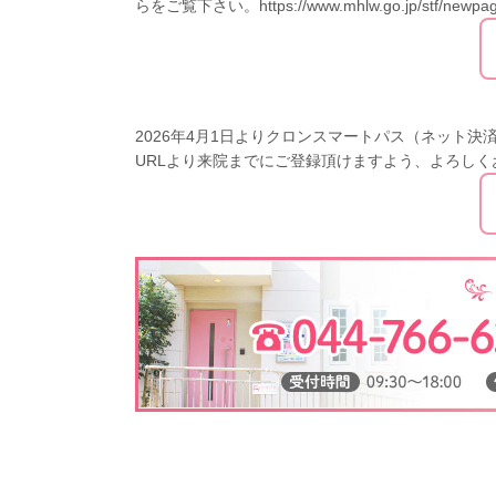
らをご覧下さい。https://www.mhlw.go.jp/stf/newpag
2026年4月1日よりクロンスマートパス（ネット
URLより来院までにご登録頂けますよう、よろしくお願い致します