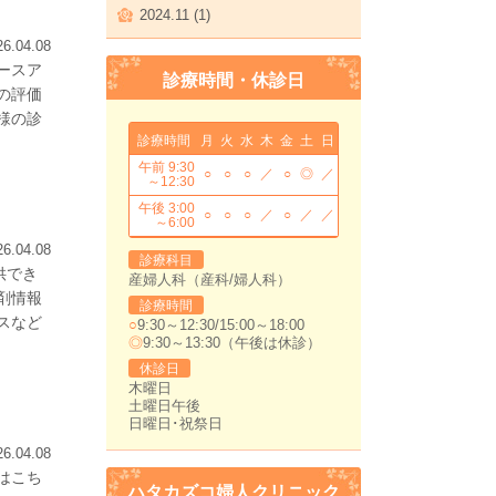
2024.11 (1)
26.04.08
ースア
診療時間・休診日
の評価
様の診
診療時間
月
火
水
木
金
土
日
午前 9:30
○
○
○
／
○
◎
／
～12:30
午後 3:00
○
○
○
／
○
／
／
～6:00
26.04.08
診療科目
供でき
産婦人科（産科/婦人科）
剤情報
診療時間
スなど
○
9:30～12:30/15:00～18:00
◎
9:30～13:30（午後は休診）
休診日
木曜日
土曜日午後
日曜日･祝祭日
26.04.08
はこち
ハタカズコ婦人クリニック